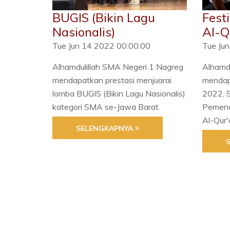
BUGIS (Bikin Lagu
Fest
Nasionalis)
Al-Q
Tue Jun 14 2022 00:00:00
Tue Ju
Alhamdulillah SMA Negeri 1 Nagreg
Alhamd
mendapatkan prestasi menjuarai
mendapa
lomba BUGIS (Bikin Lagu Nasionalis)
2022, 
kategori SMA se-Jawa Barat.
Pemena
Al-Qur'
SELENGKAPNYA