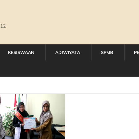
,12
KESISWAAN
ADIWIYATA
SPMB
P