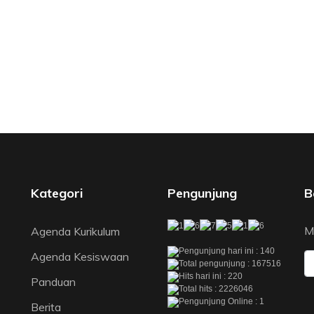
Kategori
Pengunjung
B
M
Agenda Kurikulum
Pengunjung hari ini : 140
Agenda Kesiswaan
Total pengunjung : 167516
Hits hari ini : 220
Panduan
Total hits : 2226046
Pengunjung Online : 1
Berita