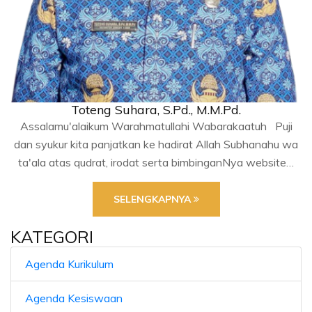
Toteng Suhara, S.Pd., M.M.Pd.
Assalamu'alaikum Warahmatullahi Wabarakaatuh Puji
dan syukur kita panjatkan ke hadirat Allah Subhanahu wa
ta'ala atas qudrat, irodat serta bimbinganNya website…
SELENGKAPNYA
KATEGORI
Agenda Kurikulum
Agenda Kesiswaan