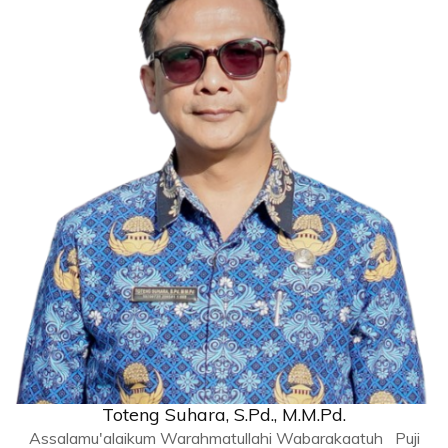
Toteng Suhara, S.Pd., M.M.Pd.
Assalamu'alaikum Warahmatullahi Wabarakaatuh Puji