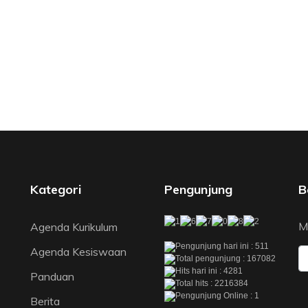
Kategori
Pengunjung
B
M
Agenda Kurikulum
Pengunjung hari ini : 511
Agenda Kesiswaan
Total pengunjung : 167082
Hits hari ini : 4281
Panduan
Total hits : 2216384
Pengunjung Online : 1
Berita