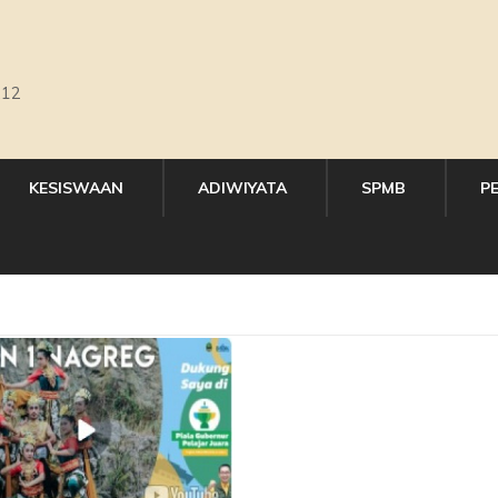
,12
KESISWAAN
ADIWIYATA
SPMB
P