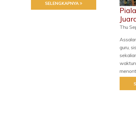
SELENGKAPNYA
Pial
Juar
Thu Se
Assala
guru, s
sekali
waktun
menonto