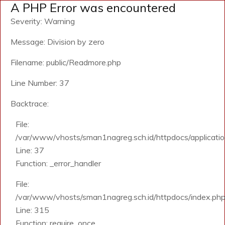
A PHP Error was encountered
Severity: Warning
Message: Division by zero
Filename: public/Readmore.php
Line Number: 37
Backtrace:
File:
/var/www/vhosts/sman1nagreg.sch.id/httpdocs/application
Line: 37
Function: _error_handler
File:
/var/www/vhosts/sman1nagreg.sch.id/httpdocs/index.ph
Line: 315
Function: require_once