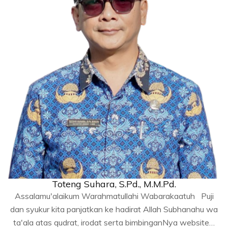
Toteng Suhara, S.Pd., M.M.Pd.
Assalamu'alaikum Warahmatullahi Wabarakaatuh Puji
dan syukur kita panjatkan ke hadirat Allah Subhanahu wa
ta'ala atas qudrat, irodat serta bimbinganNya website…