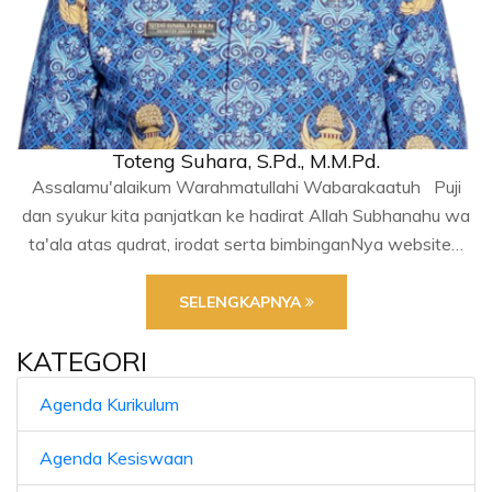
Toteng Suhara, S.Pd., M.M.Pd.
Assalamu'alaikum Warahmatullahi Wabarakaatuh Puji
dan syukur kita panjatkan ke hadirat Allah Subhanahu wa
ta'ala atas qudrat, irodat serta bimbinganNya website…
SELENGKAPNYA
KATEGORI
Agenda Kurikulum
Agenda Kesiswaan