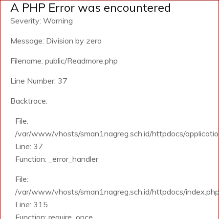
A PHP Error was encountered
Severity: Warning
Message: Division by zero
Filename: public/Readmore.php
Line Number: 37
Backtrace:
File:
/var/www/vhosts/sman1nagreg.sch.id/httpdocs/application
Line: 37
Function: _error_handler
File:
/var/www/vhosts/sman1nagreg.sch.id/httpdocs/index.ph
Line: 315
Function: require_once