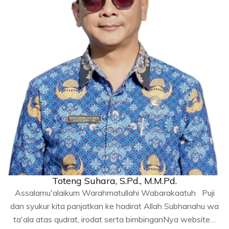
Toteng Suhara, S.Pd., M.M.Pd.
Assalamu'alaikum Warahmatullahi Wabarakaatuh Puji
dan syukur kita panjatkan ke hadirat Allah Subhanahu wa
ta'ala atas qudrat, irodat serta bimbinganNya website…