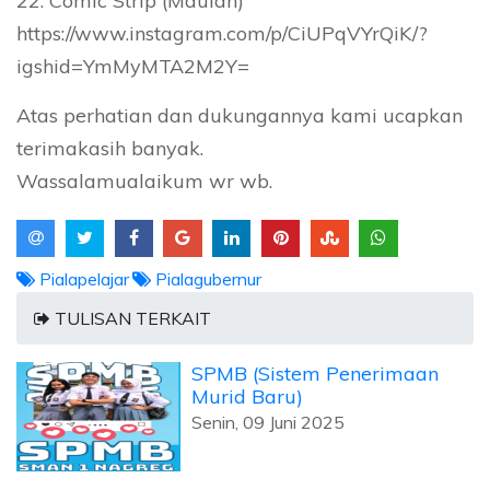
22. Comic Strip (Maulan)
https://www.instagram.com/p/CiUPqVYrQiK/?
igshid=YmMyMTA2M2Y=
Atas perhatian dan dukungannya kami ucapkan
terimakasih banyak.
Wassalamualaikum wr wb.
Pialapelajar
Pialagubernur
TULISAN TERKAIT
SPMB (Sistem Penerimaan
Murid Baru)
Senin, 09 Juni 2025