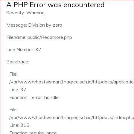
A PHP Error was encountered
Severity: Warning
Message: Division by zero
Filename: public/Readmore.php
Line Number: 37
Backtrace:
File:
/var/www/vhosts/sman1nagreg.sch.id/httpdocs/application
Line: 37
Function: _error_handler
File:
/var/www/vhosts/sman1nagreg.sch.id/httpdocs/index.ph
Line: 315
Function: require_once