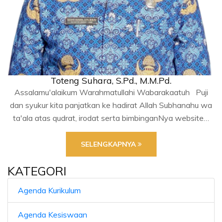
Toteng Suhara, S.Pd., M.M.Pd.
Assalamu'alaikum Warahmatullahi Wabarakaatuh Puji
dan syukur kita panjatkan ke hadirat Allah Subhanahu wa
ta'ala atas qudrat, irodat serta bimbinganNya website…
SELENGKAPNYA
KATEGORI
Agenda Kurikulum
Agenda Kesiswaan