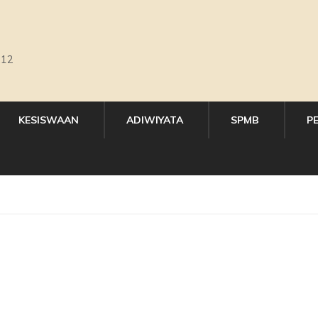
,12
KESISWAAN
ADIWIYATA
SPMB
P