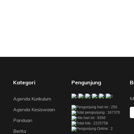
Kategori
Pengunjung
B
M
Agenda Kurikulum
Pengunjung hari ini : 250
Agenda Kesiswaan
Total pengunjung : 167370
Hits hari ini : 9350
Panduan
Total hits : 2225758
Pengunjung Online : 2
Berita