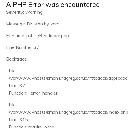
A PHP Error was encountered
Severity: Warning
Message: Division by zero
Filename: public/Readmore.php
Line Number: 37
Backtrace:
File:
/var/www/vhosts/sman1nagreg.sch.id/httpdocs/application
Line: 37
Function: _error_handler
File:
/var/www/vhosts/sman1nagreg.sch.id/httpdocs/index.ph
Line: 315
Function: require_once