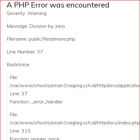
A PHP Error was encountered
Severity: Warning
Message: Division by zero
Filename: public/Readmore.php
Line Number: 37
Backtrace:
File:
/var/www/vhosts/sman1nagreg.sch.id/httpdocs/application
Line: 37
Function: _error_handler
File:
/var/www/vhosts/sman1nagreg.sch.id/httpdocs/index.ph
Line: 315
Function: require_once